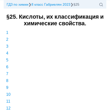
ГДЗ по химии
8 класс Габриелян 2023
§25
§25. Кислоты, их классификация и
химические свойства.
1
2
3
4
5
6
7
8
9
10
11
12