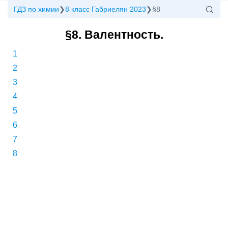
ГДЗ по химии
8 класс Габриелян 2023
§8
§8. Валентность.
1
2
3
4
5
6
7
8