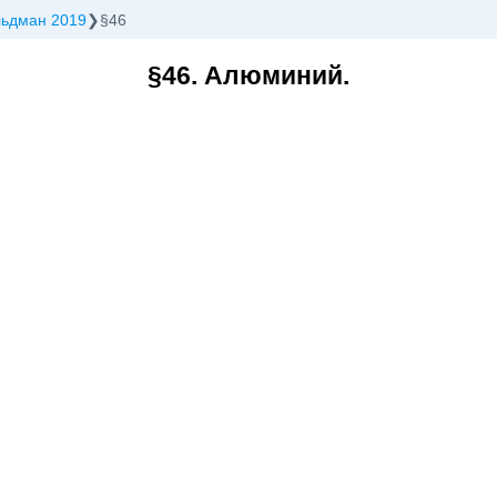
льдман 2019
§46
§46. Алюминий.