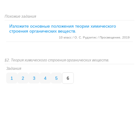
Похожие задания
Изложите основные положения теории химического
строения органических веществ.
10 класс / О. С. Рудзитис / Просвещение, 2019
§2. Теория химического строения органических веществ.
Задания
1
2
3
4
5
6