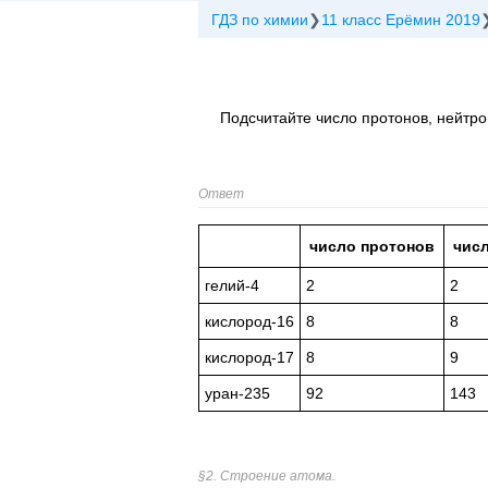
ГДЗ по химии
11 класс Ерёмин 2019
Подсчитайте число протонов, нейтрон
Ответ
число протонов
чис
гелий-4
2
2
кислород-16
8
8
кислород-17
8
9
уран-235
92
143
§2. Строение атома.