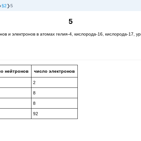
§2
5
5
ов и электронов в атомах гелия-4, кислорода-16, кислорода-17, ур
ло нейтронов
число электронов
2
8
8
92