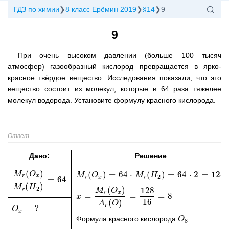
ГДЗ по химии
8 класс Ерёмин 2019
§14
9
9
При очень высоком давлении (больше 100 тысяч
атмосфер) газообразный кислород превращается в ярко-
красное твёрдое вещество. Исследования показали, что это
вещество состоит из молекул, которые в 64 раза тяжелее
молекул водорода. Установите формулу красного кислорода.
Ответ
Дано:
Решение
(
)
(
)
=
64
⋅
(
)
=
64
⋅
2
=
128
M
O
M
M
r
(
O
O
x
)
=
64
⋅
M
r
(
H
2
)
M
=
64
⋅
H
2
=
128
r
x
2
r
x
r
=
64
M
r
(
O
x
)
M
r
(
H
2
)
=
64
(
)
M
H
2
(
)
128
r
M
O
r
x
=
=
=
8
x
x
=
M
r
(
O
x
)
A
r
(
O
)
=
128
16
=
8
16
(
)
A
O
r
−
?
O
O
x
-
?
x
Формула красного кислорода
.
O
O
8
8