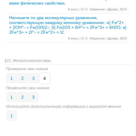
вами физических свойствах.
9 класс / О. С. Габриелян / Дрофа, 2023
Напишите по два молекулярных уравнения,
соответствующих каждому ионному уравнению: а) Fe^2+
+ 2OH^- = Fe(OH)2↓; б) Fe2O3 + 6H^+ = 2Fe^3+ + 6H2O; в)
2Fe^3+ + 2I^- = 2Fe^2+ + I2.
9 класс / О. С. Габриелян / Дрофа, 2023
§21. Металлическая связь.
Проверьте свои знания
1
2
3
4
Примените свои знания
1
2
3
Используйте дополнительную информацию и выразите мнение
1