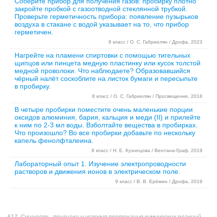
Соберите прибор для получения газов: пробирку плотно
закройте пробкой с газоотводной стеклянной трубкой.
Проверьте герметичность прибора: появление пузырьков
воздуха в стакане с водой указывает на то, что прибор
герметичен.
8 класс / О. С. Габриелян / Дрофа, 2023
Нагрейте на пламени спиртовки с помощью тигельных
щипцов или пинцета медную пластинку или кусок толстой
медной проволоки. Что наблюдаете? Образовавшийся
чёрный налёт соскоблите на листок бумаги и пересыпьте
в пробирку.
8 класс / О. С. Габриелян / Просвещение, 2018
В четыре пробирки поместите очень маленькие порции
оксидов алюминия, бария, кальция и меди (II) и прилейте
к ним по 2-3 мл воды. Взболтайте вещества в пробирках.
Что произошло? Во все пробирки добавьте по нескольку
капель фенолфталеина.
8 класс / Н. Е. Кузнецова / Вентана-Граф, 2019
Лабораторный опыт 1. Изучение электропроводности
растворов и движения ионов в электрическом поле.
9 класс / В. В. Ерёмин / Дрофа, 2019
§17. Сущность, признаки и условия протекания химических реакций.