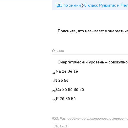
ГДЗ по химии
8 класс Рудзитис и Фе
Поясните, что называется энергетич
Ответ
Энергетический уровень – совокупно
Na 2ē 8ē 1ē
11
N 2ē 5ē
7
Ca 2ē 8ē 8ē 2ē
20
P 2ē 8ē 5ē
15
§53. Распределение электронов по энергети
Задания