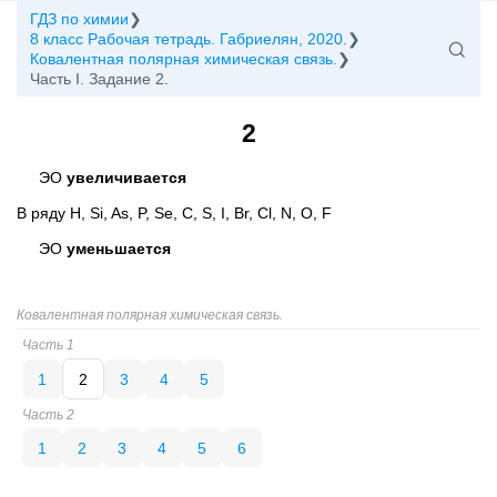
ГДЗ по химии
8 класс Рабочая тетрадь. Габриелян, 2020.
Ковалентная полярная химическая связь.
Часть I. Задание 2.
2
ЭО
увеличивается
В ряду H, Si, As, P, Se, C, S, I, Br, Cl, N, O, F
ЭО
уменьшается
Ковалентная полярная химическая связь.
Часть 1
1
2
3
4
5
Часть 2
1
2
3
4
5
6