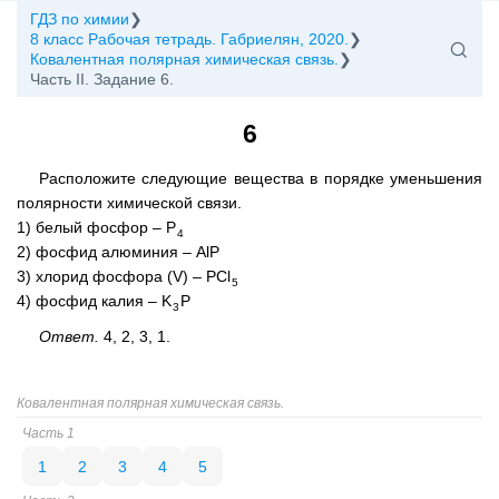
ГДЗ по химии
8 класс Рабочая тетрадь. Габриелян, 2020.
Ковалентная полярная химическая связь.
Часть II. Задание 6.
6
Расположите следующие вещества в порядке уменьшения
полярности химической связи.
1) белый фосфор – P
4
2) фосфид алюминия – AlP
3) хлорид фосфора (V) – PCl
5
4) фосфид калия – K
P
3
Ответ.
4, 2, 3, 1.
Ковалентная полярная химическая связь.
Часть 1
1
2
3
4
5