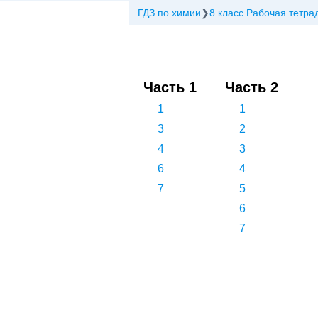
ГДЗ по химии
8 класс Рабочая тетра
Часть 1
Часть 2
1
1
3
2
4
3
6
4
7
5
6
7