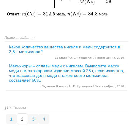
59
(
)
M
N
i
(
)
=
312.5
(
)
=
84.8
Ответ:
,
.
n
n
(
C
C
u
u
)
=
312.5
моль
м
о
л
ь
n
n
(
N
N
i
)
=
i
84.8
моль
м
о
л
ь
Похожие задания
Какое количество вещества никеля и меди содержится в
2,5 т мельхиора?
11 класс / О. С. Габриелян / Просвещение, 2019
Мельхиоры – сплавы меди с никелем. Вычислите массу
меди в мельхиоровом изделии массой 25 г, если известно,
что массовая доля меди в таком сорте мельхиора
составляет 60%.
Задачник 8 класс / Н. Е. Кузнецова / Вентана-Граф, 2020
§10. Сплавы.
1
2
3
4