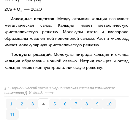
2
3
2
2Ca + O
⟶ 2CaO
2
Исходные вещества
. Между атомами кальция возникает
металлическая связь. Кальций имеет металлическую
кристаллическую решетку. Молекулы азота и кислорода
образованы ковалентной неполярной связью. Азот и кислород
имеют молекулярную кристаллическую решетку.
Продукты реакций
. Молекулы нитрида кальция и оксида
кальция образованы ионной связью. Нитрид кальция и оксид
кальция имеют ионную кристаллическую решетку.
§3. Периодический закон и Периодическая система химических
элементов Д. И. Менделеева.
1
2
3
4
5
6
7
8
9
10
11