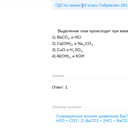
ГДЗ по химии
9 класс Габриелян 201
Выделение газа происходит при вза
1) BaCO
и HCl
3
2) Ca(OH)
и Na
CO
2
2
3
3) CuO и H
SO
2
4
4) Al(OH)
и KOH
3
Ответ
Ответ: 1.
Похожие задания
Сокращённое ионное уравнение BaCO3
H2O + CO2↑ 2) BaCO3 + 2HCl = BaCl2