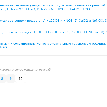
дными веществами (веществом) и продуктами химических реакций.
 H2O; Б. Na2CO3 + H2O; B. Na2SO4 + H2O; Г. FeCl2 + H2O.
жду растворами веществ: 1) Na2CO3 и HNO3; 2) CuCl2 и NaNO3; 3)
ествимых реакций. 1) CO2 + Ba(OH)2 = ; 2) K2CO3 + HNO3 = ; 3) 
ентами и сокращенным ионно-молекулярным уравнением реакции. 1
 H2O.
створах. Ионные уравнения реакций.
8
9
10