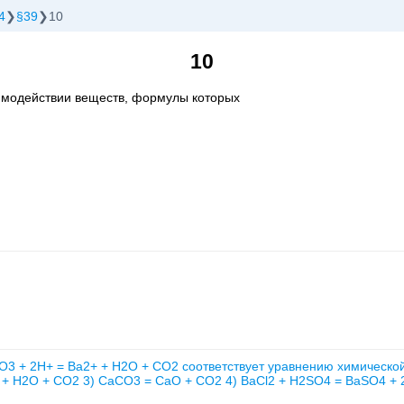
4
§39
10
10
имодействии веществ, формулы которых
 + 2H+ = Ba2+ + H2O + CO2 соответствует уравнению химической
 + H2O + CO2 3) CaCO3 = CaO + CO2 4) BaCl2 + H2SO4 = BaSO4 + 