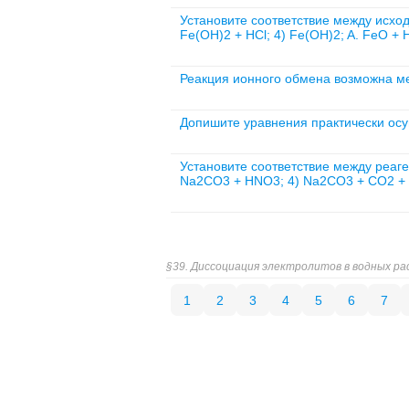
Установите соответствие между исхо
Fe(OH)2 + HCl; 4) Fe(OH)2; A. FeO +
Реакция ионного обмена возможна ме
Допишите уравнения практически осущ
Установите соответствие между реаг
Na2CO3 + HNO3; 4) Na2CO3 + CO2 +
§39. Диссоциация электролитов в водных ра
1
2
3
4
5
6
7