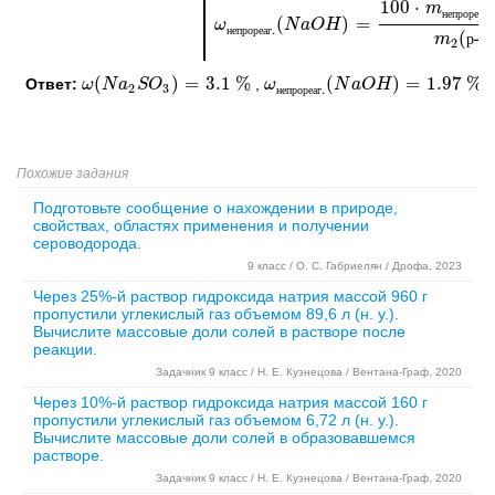
100
⋅
m
.
н
е
п
р
о
р
е
а
г
(
)
=
ω
ω
непрореаг.
N
a
(
N
O
a
H
O
H
)
=
100
⋅
m
непрореаг.
.
н
е
п
р
о
р
е
а
г
(
-
m
р
р
2
(
)
=
3.1
%
(
)
=
1.97
%
Ответ:
,
.
ω
ω
(
N
N
a
a
2
S
S
O
O
3
)
=
3.1
%
ω
ω
непрореаг.
N
a
(
N
O
a
H
O
H
)
=
1.97
%
2
3
.
н
е
п
р
о
р
е
а
г
Похожие задания
Подготовьте сообщение о нахождении в природе,
свойствах, областях применения и получении
сероводорода.
9 класс / О. С. Габриелян / Дрофа, 2023
Через 25%-й раствор гидроксида натрия массой 960 г
пропустили углекислый газ объемом 89,6 л (н. у.).
Вычислите массовые доли солей в растворе после
реакции.
Задачник 9 класс / Н. Е. Кузнецова / Вентана-Граф, 2020
Через 10%-й раствор гидроксида натрия массой 160 г
пропустили углекислый газ объемом 6,72 л (н. у.).
Вычислите массовые доли солей в образовавшемся
растворе.
Задачник 9 класс / Н. Е. Кузнецова / Вентана-Граф, 2020