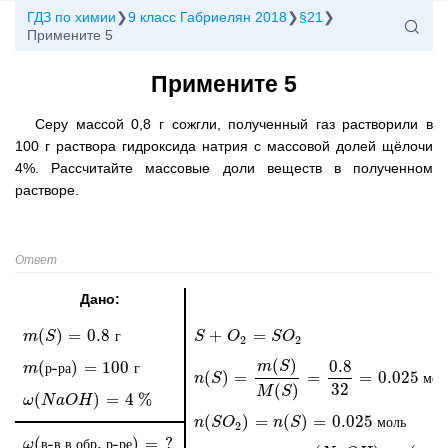
ГДЗ по химии
9 класс Габриелян 2018
§21
Примените 5
Примените 5
Серу массой 0,8 г сожгли, полученный газ растворили в
100 г раствора гидроксида натрия с массовой долей щёлочи
4%. Рассчитайте массовые доли веществ в полученном
растворе.
Ответ
Дано:
Р
(
)
=
0.8
+
=
m
m
(
S
S
)
=
0.8
г
г
S
S
+
O
2
O
=
S
O
2
S
O
2
2
(
)
0.8
(
-
)
=
100
m
S
m
m
(
р-ра
р
р
а
)
=
100
г
г
(
)
=
=
=
0.025
n
n
(
S
S
)
=
m
(
S
)
M
(
S
)
=
0.8
32
=
0.025
моль
м
о
л
32
(
)
M
S
(
)
=
4
%
ω
ω
(
N
N
a
a
O
O
H
)
H
=
4
%
(
)
=
(
)
=
0.025
n
n
(
S
S
O
O
2
)
=
n
(
S
)
n
=
0.025
S
моль
м
о
л
ь
2
(
-
.
-
)
=
?
ω
ω
(
в-в в обр. р-ре
в
в
в
о
б
р
р
р
е
)
=
?