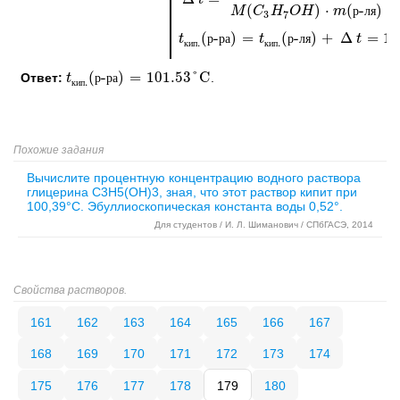
(
)
⋅
(
-
)
M
C
H
O
H
m
р
л
я
3
7
(
-
)
=
(
-
)
+
Δ
=
10
t
t
кип.
(
р
р-ра
р
а
)
=
t
кип.
t
(
р-ля
р
л
)
я
+
∆
t
=
100
t
+
1.53
=
.
.
к
и
п
к
и
п
(
-
)
=
101.53
°C
Ответ:
.
t
t
кип.
(
р
р-ра
р
а
)
=
101.53
°C
.
к
и
п
Похожие задания
Вычислите процентную концентрацию водного раствора
глицерина C3H5(OH)3, зная, что этот раствор кипит при
100,39°C. Эбуллиоскопическая константа воды 0,52°.
Для студентов / И. Л. Шиманович / СПбГАСЭ, 2014
Свойства растворов.
161
162
163
164
165
166
167
168
169
170
171
172
173
174
175
176
177
178
179
180