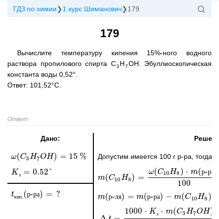
ГДЗ по химии
1 курс Шиманович
179
179
Вычислите температуру кипения 15%-ного водного
раствора пропилового спирта C
H
OH. Эбуллиоскопическая
3
7
константа воды 0,52°.
Ответ: 101,52°C.
Ответ
Дано:
Решен
(
)
=
15
%
Допустим имеется 100 г р-ра, тогда:
ω
ω
(
C
C
3
H
H
7
O
O
H
H
)
=
15
%
3
7
(
)
⋅
(
-
)
=
0.52
°
ω
C
H
m
р
р
а
K
K
э
=
0.52
°
10
8
э
(
)
=
m
m
(
C
C
10
H
H
8
)
=
ω
(
C
10
H
8
)
⋅
m
(
р-ра
)
100
=
15
⋅
10
8
100
(
-
)
=
?
t
t
кип.
(
р
р-ра
р
а
)
=
?
(
-
)
=
(
-
)
−
(
)
.
m
m
(
р-ля
р
л
я
)
=
m
(
р-ра
m
р
)
-
р
m
а
(
C
10
m
H
8
)
C
=
100
H
-
15
=
к
и
п
10
8
1000
⋅
⋅
(
)
K
m
C
H
O
H
3
7
э
Δ
=
∆
t
=
1000
t
⋅
K
э
⋅
m
(
C
3
H
7
O
H
)
M
(
C
3
H
7
O
H
)
⋅