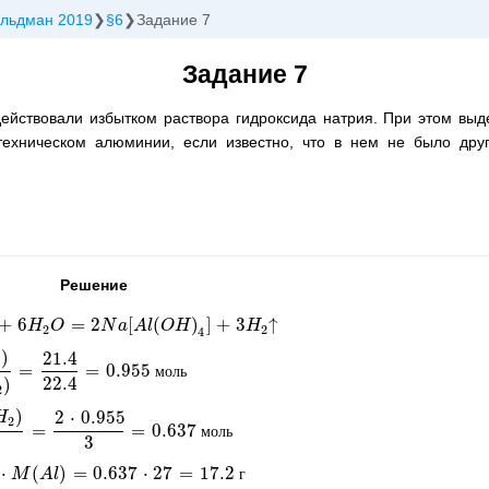
ельдман 2019
§6
Задание 7
Задание 7
ействовали избытком раствора гидроксида натрия. При этом выдел
ехническом алюминии, если известно, что в нем не было друг
Решение
+
6
=
2
[
(
)
]
+
3
↑
O
=
2
N
H
a
[
A
O
l
(
O
H
)
4
]
N
+
3
a
H
A
2
↑
l
O
H
H
2
2
4
)
21.4
=
=
0.955
2
)
=
21.4
22.4
=
0.955
моль
м
о
л
ь
22.4
)
2
)
2
⋅
0.955
H
2
=
=
0.637
0.955
3
=
0.637
моль
м
о
л
ь
3
⋅
(
)
=
0.637
⋅
27
=
17.2
=
0.637
M
A
⋅
27
l
=
17.2
г
г