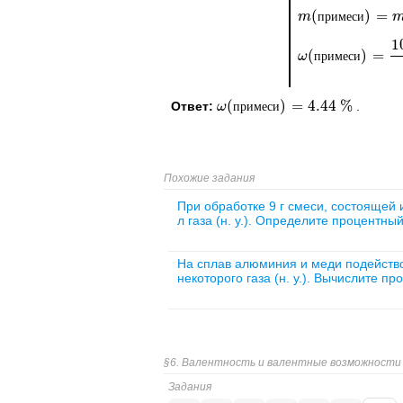
(
)
=
m
m
(
примеси
п
р
и
м
е
с
и
)
=
m
те
1
(
)
=
ω
ω
(
примеси
п
р
и
м
е
с
и
)
=
100
⋅
(
)
=
4.44
%
Ответ:
.
ω
ω
(
примеси
п
р
и
м
е
с
и
)
=
4.44
%
Похожие задания
При обработке 9 г смеси, состоящей 
л газа (н. у.). Определите процентн
На сплав алюминия и меди подейство
некоторого газа (н. у.). Вычислите п
§6. Валентность и валентные возможности
Задания