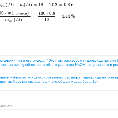
(
)
−
(
)
=
18
−
17.2
=
0.8
х.
m
(
A
l
)
A
-
m
l
(
A
l
)
=
m
18
-
A
17.2
l
=
0.8
г
г
.
т
е
х
00
⋅
(
)
100
⋅
0.8
m
п
р
и
м
е
с
и
=
=
4.44
%
m
(
примеси
)
m
тех.
(
A
l
)
=
100
⋅
0.8
18
=
4.44
%
18
(
)
m
A
l
.
т
е
х
из алюминии и его оксида, 40%-ным раствором гидроксида натрия (
ый состав исходной смеси и объём раствора NaOH, вступившего в ре
вали избытком концентрированного раствора гидроксида натрия п
роцентный состав сплава, если его общая масса была 10 г.
 атомов.