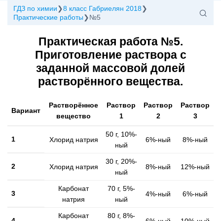
ГДЗ по химии
8 класс Габриелян 2018
Практические работы
№5
Практическая работа №5.
Приготовление раствора с
заданной массовой долей
растворённого вещества.
Растворённое
Раствор
Раствор
Раствор
Вариант
вещество
1
2
3
50 г, 10%-
1
Хлорид натрия
6%-ный
8%-ный
ный
30 г, 20%-
2
Хлорид натрия
8%-ный
12%-ный
ный
Карбонат
70 г, 5%-
3
4%-ный
6%-ный
натрия
ный
Карбонат
80 г, 8%-
4