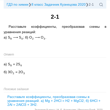
ГДЗ по химии
8 класс Задачник Кузнецова 2020
2-1
2-1
Расставьте коэффициенты, преобразовав схемы в
уравнения реакций:
а) S
⟶ S
; б) O
⟶ O
.
8
4
2
3
Ответ
а) S
= 2S
8
4
б) 3O
= 2O
2
3
Похожие задания
Расставьте коэффициенты, преобразовав схемы в
уравнения реакций. а) Mg + 2HCl = H2 + MgCl2; б) 6HCl +
2Al = 2AlCl3 + 3H2.
Задачник 8 класс / Н. Е. Кузнецова / Вентана-Граф, 2020