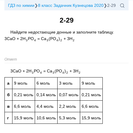
ГДЗ по химии
8 класс Задачник Кузнецова 2020
2-29
2-29
Найдите недостающие донные и заполните таблицу.
3CaO + 2H
PO
= Ca
(PO
)
+ 3H
3
4
3
4
2
2
Ответ
3CaO + 2H
PO
= Ca
(PO
)
+ 3H
3
4
3
4
2
2
а
9 моль
6 моль
3 моль
9 моль
б
0,21 моль
0,14 моль
0,07 моль
0,21 моль
в
6,6 моль
4,4 моль
2,2 моль
6,6 моль
г
15,9 моль
10,6 моль
5,3 моль
15,9 моль