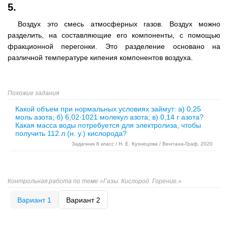
5.
Воздух это смесь атмосферных газов. Воздух можно
разделить, на составляющие его компоненты, с помощью
фракционной перегонки. Это разделение основано на
различной температуре кипения компонентов воздуха.
Похожие задания
Какой объем при нормальных условиях займут: а) 0,25
моль азота; б) 6,02∙1021 молекул азота; в) 0,14 г азота?
Какая масса воды потребуется для электролиза, чтобы
получить 112 л (н. у.) кислорода?
Задачник 8 класс / Н. Е. Кузнецова / Вентана-Граф, 2020
Контрольная работа по теме «Газы. Кислород. Горение.»
Вариант 1
Вариант 2