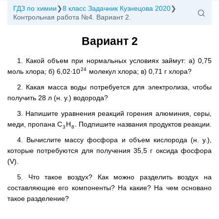
ГДЗ по химии
8 класс Задачник Кузнецова 2020
Контрольная работа №4. Вариант 2.
Вариант 2
1. Какой объем при нормальных условиях займут: а) 0,75
24
моль хлора; б) 6,02∙10
молекул хлора; в) 0,71 г хлора?
2. Какая масса воды потребуется для электролиза, чтобы
получить 28 л (н. у.) водорода?
3. Напишите уравнения реакций горения алюминия, серы,
меди, пропана C
H
. Подпишите названия продуктов реакции.
3
8
4. Вычислите массу фосфора и объем кислорода (н. у.),
которые потребуются для получения 35,5 г оксида фосфора
(V).
5. Что такое воздух? Как можно разделить воздух на
составляющие его компоненты? На какие? На чем основано
такое разделение?