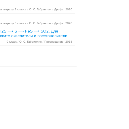
я тетрадь 9 класса / О. С. Габриелян / Дрофа, 2020
я тетрадь 8 класса / О. С. Габриелян / Дрофа, 2020
 ⟶ H2S ⟶ S ⟶ FeS ⟶ SO2. Для
жите окислители и восстановители.
9 класс / О. С. Габриелян / Просвещение, 2018