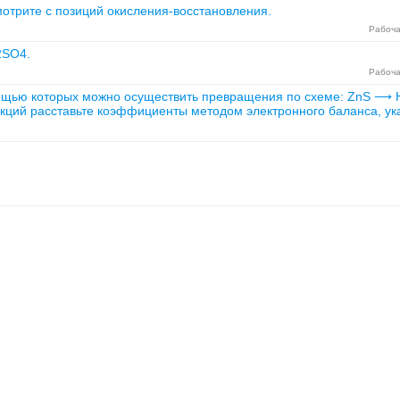
отрите с позиций окисления-восстановления.
Рабоча
2SO4.
Рабоча
мощью которых можно осуществить превращения по схеме: ZnS
кций расставьте коэффициенты методом электронного баланса, ука