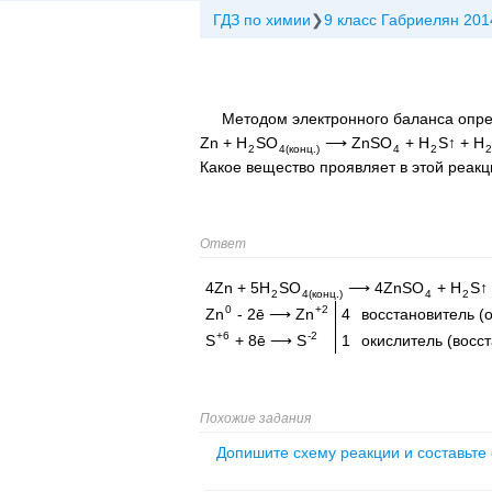
ГДЗ по химии
9 класс Габриелян 201
Методом электронного баланса опре
Zn + H
SO
⟶ ZnSO
+ H
S↑ + H
2
4(конц.)
4
2
2
Какое вещество проявляет в этой реакц
Ответ
4Zn + 5H
SO
⟶ 4ZnSO
+ H
S↑
2
4(конц.)
4
2
0
+2
Zn
- 2ē ⟶ Zn
4
восстановитель (
+6
-2
S
+ 8ē ⟶ S
1
окислитель (восс
Похожие задания
Допишите схему реакции и составьте