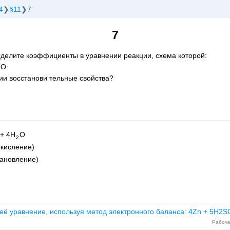
4
§11
7
7
делите коэффициенты в уравнении реакции, схема которой:
O.
ии восстанови тельные свойства?
 + 4H
O
2
окисление)
тановление)
 её уравнение, используя метод электронного баланса: 4Zn + 5H2S
Рабоча