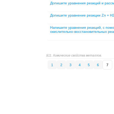
Допишите уравнения реакций и рассм
Допишите уравнение реакции Zn + H
Напишите уравнения реакций, с по
окислительно-восстановительных реа
§11. Химические свойства металлов.
1
2
3
4
5
6
7