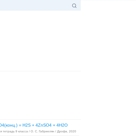
O4(конц.) = H2S + 4ZnSO4 + 4H2O
я тетрадь 9 класса / О. С. Габриелян / Дрофа, 2020