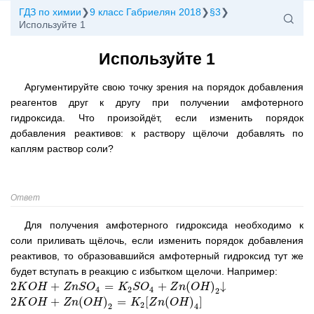
ГДЗ по химии
9 класс Габриелян 2018
§3
Используйте 1
Используйте 1
Аргументируйте свою точку зрения на порядок добавления
реагентов друг к другу при получении амфотерного
гидроксида. Что произойдёт, если изменить порядок
добавления реактивов: к раствору щёлочи добавлять по
каплям раствор соли?
Ответ
Для получения амфотерного гидроксида необходимо к
соли приливать щёлочь, если изменить порядок добавления
реактивов, то образовавшийся амфотерный гидроксид тут же
будет вступать в реакцию с избытком щелочи. Например:
2
+
=
+
(
)
↓
2
K
K
O
O
H
H
+
Z
n
S
O
Z
4
n
=
S
K
O
2
S
O
4
+
Z
K
n
(
O
S
H
O
)
2
↓
Z
n
O
H
4
2
4
2
2
+
(
)
=
[
(
)
]
2
K
K
O
O
H
H
+
Z
n
(
O
Z
H
n
)
2
=
O
K
H
2
[
Z
n
(
O
H
K
)
4
]
Z
n
O
H
2
2
4