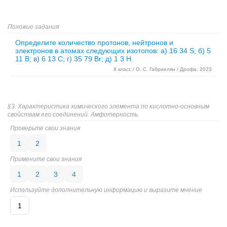
Похожие задания
Определите количество протонов, нейтронов и
электронов в атомах следующих изотопов: а) 16 34 S; б) 5
11 B; в) 6 13 C; г) 35 79 Br; д) 1 3 H.
8 класс / О. С. Габриелян / Дрофа, 2023
§3. Характеристика химического элемента по кислотно-основным
свойствам его соединений. Амфотерность.
Проверьте свои знания
1
2
Примените свои знания
1
2
3
4
Используйте дополнительную информацию и выразите мнение
1