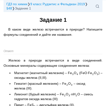
ГДЗ по химии
9 класс Рудзитис и Фельдман 2019
§48
Задание 1
Задание 1
В каком виде железо встречается в природе? Напишите
формулы соединений и дайте им названия.
Ответ
Железо в природе встречается в виде соединений.
Основные минералы содержащие соединения железа:
Магнетит (магнитный железняк) – Fe
O
(FeO∙Fe
O
) –
3
4
2
3
оксиды железа (II,III).
Гематит (красный железняк) – Fe
O
– оксид
2
3
железа (III).
Лимонит (бурый железняк) – Fe
O
∙nH
O – смесь
2
3
2
гидратов оксида железа (III)
Пирит – FeS
– дисульфид железа (II).