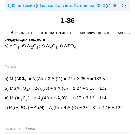
ГДЗ по химии
8 класс Задачник Кузнецова 2020
1-36
1-36
Вычислите относительные молекулярные массы
следующих веществ:
а) AlCl
; б) Al
O
; в) Al
C
; г) AlPO
.
3
2
3
4
3
4
Ответ
а)
M
(AlCl
) = A
(Al) + 3∙A
(Cl) = 27 + 3∙35,5 = 133.5
r
3
r
r
б)
M
(Al
O
) = 2∙A
(Al) + 3∙A
(O) = 2∙27 + 3∙16 = 102
r
2
3
r
r
в)
M
(Al
C
) = 4∙A
(Al) + 4∙A
(O) = 4∙27 + 3∙12 = 144
r
4
3
r
r
г)
M
(AlPO
) = A
(Al) + A
(P) + 4∙A
(O) = 27 + 31 + 4∙16 = 122
r
4
r
r
r
Похожие задания