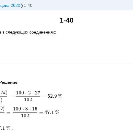
ецова 2020
1-40
1-40
в в следующих соединениях:
Решение
(
)
100
⋅
2
⋅
27
A
l
=
=
52.9
%
O
3
)
=
100
⋅
2
⋅
27
102
=
52.9
%
102
)
3
)
100
⋅
3
⋅
16
O
=
=
47.1
%
O
3
)
=
100
⋅
3
⋅
16
102
=
47.1
%
102
)
7.1
%
.
%