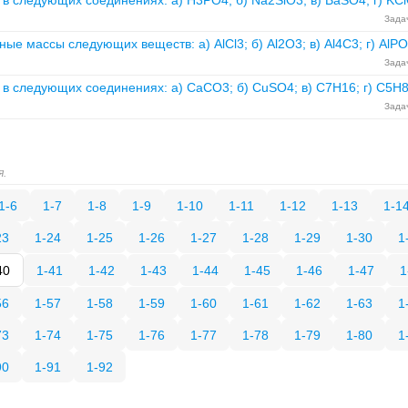
в следующих соединениях: а) H3PO4; б) Na2SiO3; в) BaSO4; г) KCl
Задач
е массы следующих веществ: а) AlCl3; б) Al2O3; в) Al4C3; г) AlPO
Задач
в следующих соединениях: а) CaCO3; б) CuSO4; в) C7H16; г) C5H
Задач
я.
1-6
1-7
1-8
1-9
1-10
1-11
1-12
1-13
1-1
23
1-24
1-25
1-26
1-27
1-28
1-29
1-30
1
40
1-41
1-42
1-43
1-44
1-45
1-46
1-47
1
56
1-57
1-58
1-59
1-60
1-61
1-62
1-63
1
73
1-74
1-75
1-76
1-77
1-78
1-79
1-80
1
90
1-91
1-92