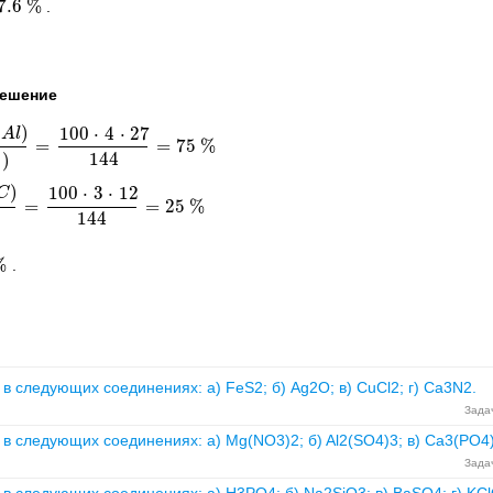
7.6
%
.
%
ешение
(
)
100
⋅
4
⋅
27
A
l
=
=
75
%
C
3
)
=
100
⋅
4
⋅
27
144
=
75
%
144
)
3
)
100
⋅
3
⋅
12
C
=
=
25
%
C
3
)
=
100
⋅
3
⋅
12
144
=
25
%
144
)
%
.
 следующих соединениях: а) FeS2; б) Ag2O; в) CuCl2; г) Ca3N2.
Задач
в следующих соединениях: а) Mg(NO3)2; б) Al2(SO4)3; в) Ca3(PO4)
Задач