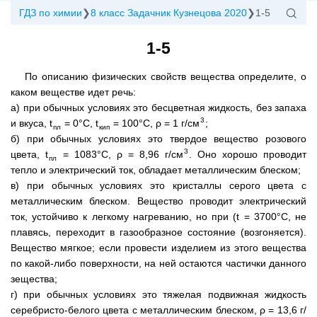
ГДЗ по химии
8 класс Задачник Кузнецова 2020
1-5
1-5
По описанию физических свойств вещества определите, о
каком веществе идет речь:
а) при обычных условиях это бесцветная жидкость, без запаха
3
и вкуса, t
= 0°C, t
= 100°C, ρ = 1 г/см
;
пл
кип
б) при обычных условиях это твердое вещество розового
3
цвета, t
= 1083°C, ρ = 8,96 г/см
. Оно хорошо проводит
пл
тепло и электрический ток, обладает металлическим блеском;
в) при обычных условиях это кристаллы серого цвета с
металлическим блеском. Вещество проводит электрический
ток, устойчиво к легкому нагреванию, но при (t = 3700°C, не
плавясь, переходит в газообразное состояние (возгоняется).
Вещество мягкое; если провести изделием из этого вещества
по какой-либо поверхности, на ней остаются частички данного
зещества;
г) при обычных условиях это тяжелая подвижная жидкость
серебристо-белого цвета с металлическим блеском, ρ = 13,6 г/