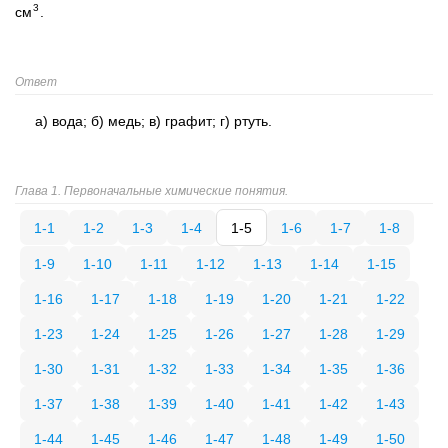
3
см
.
Ответ
а) вода; б) медь; в) графит; г) ртуть.
Глава 1. Первоначальные химические понятия.
1-1
1-2
1-3
1-4
1-5
1-6
1-7
1-8
1-9
1-10
1-11
1-12
1-13
1-14
1-15
1-16
1-17
1-18
1-19
1-20
1-21
1-22
1-23
1-24
1-25
1-26
1-27
1-28
1-29
1-30
1-31
1-32
1-33
1-34
1-35
1-36
1-37
1-38
1-39
1-40
1-41
1-42
1-43
1-44
1-45
1-46
1-47
1-48
1-49
1-50