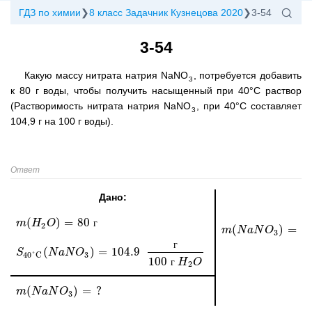
ГДЗ по химии
8 класс Задачник Кузнецова 2020
3-54
3-54
Какую массу нитрата натрия NaNO
, потребуется добавить
3
к 80 г воды, чтобы получить насыщенный при 40°C раствор
(Растворимость нитрата натрия NaNO
, при 40°C составляет
3
104,9 г на 100 г воды).
Ответ
Дано:
(
)
=
80
m
m
(
H
H
2
O
O
)
=
80
г
г
2
(
)
=
m
m
(
N
N
a
N
a
O
N
3
O
)
=
m
(
H
2
O
)
3
г
(
)
=
104.9
S
S
40°C
(
N
N
a
a
N
N
O
3
O
)
=
104.9
г
100
г
H
2
O
3
40°C
100
г
H
O
2
(
)
=
?
m
m
(
N
N
a
N
a
O
N
3
O
)
=
?
3