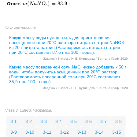
(
)
=
83.9
Ответ:
.
m
m
(
N
N
a
N
a
O
N
3
O
)
=
83.9
г
г
3
Похожие задания
Какую массу воды нужно взять для приготовления
насыщенного при 20°C раствора нитрата натрия NaNO3
из 20 г нитрата натрия (Растворимость нитрата натрия
при 20°C составляет 87,6 г на 100 г воды).
Задачник 8 класс / Н. Е. Кузнецова / Вентана-Граф, 2020
Какую массу поваренной соли NaCl нужно добавить к 50 г
воды, чтобы получить насыщенный при 20°C раствор
(Растворимость поваренной соли при 20°C составляет
35,9 г на 100 г воды).
Задачник 8 класс / Н. Е. Кузнецова / Вентана-Граф, 2020
Глава 3. Смеси. Растворы.
3-1
3-2
3-3
3-4
3-5
3-6
3-7
3-8
3-9
3-10
3-11
3-12
3-13
3-14
3-15