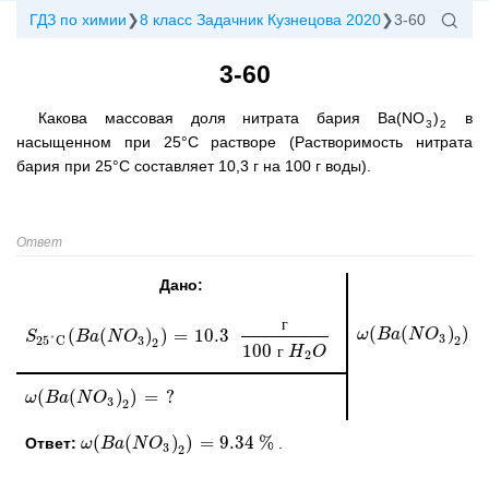
ГДЗ по химии
8 класс Задачник Кузнецова 2020
3-60
3-60
Какова массовая доля нитрата бария Ba(NO
)
в
3
2
насыщенном при 25°C растворе (Растворимость нитрата
бария при 25°C составляет 10,3 г на 100 г воды).
Ответ
Дано:
г
(
(
)
)
(
(
)
)
=
10.3
ω
ω
(
B
B
a
a
(
N
N
O
3
O
)
2
)
=
100
⋅
S
S
25°C
(
B
B
a
a
(
N
N
O
3
O
)
2
)
=
10.3
г
100
г
H
2
O
3
2
3
25°C
2
100
г
H
O
2
(
(
)
)
=
?
ω
ω
(
B
B
a
a
(
N
N
O
3
O
)
2
)
=
?
3
2
(
(
)
)
=
9.34
%
Ответ:
.
ω
ω
(
B
B
a
a
(
N
N
O
3
O
)
2
)
=
9.34
%
3
2