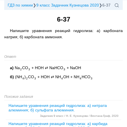
ГДЗ по химии
9 класс Задачник Кузнецова 2020
6-37
6-37
Напишите уравнения реакций гидролиза: а) карбоната
натрия; б) карбоната аммония.
Ответ
а)
Na
CO
+ HOH ⇄ NaHCO
+ NaOH
2
3
3
б)
(NH
)
CO
+ HOH ⇄ NH
OH + NH
HCO
4
2
3
4
4
3
Похожие задания
Напишите уравнения реакций гидролиза: а) нитрата
алюминия; б) сульфата алюминия.
Задачник 9 класс / Н. Е. Кузнецова / Вентана-Граф, 2020
Напишите уравнения реакций гидролиза: а) карбида