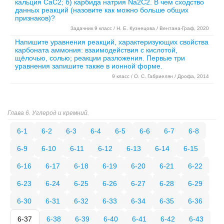
кальция CaC2; б) карбида натрия Na2C2. В чем сходство
данных реакций (назовите как можно больше общих
признаков)?
Задачник 9 класс / Н. Е. Кузнецова / Вентана-Граф, 2020
Напишите уравнения реакций, характеризующих свойства
карбоната аммония: взаимодействия с кислотой,
щёлочью, солью; реакции разложения. Первые три
уравнения запишите также в ионной форме.
9 класс / О. С. Габриелян / Дрофа, 2014
Глава 6. Углерод и кремний.
6-1
6-2
6-3
6-4
6-5
6-6
6-7
6-8
6-9
6-10
6-11
6-12
6-13
6-14
6-15
6-16
6-17
6-18
6-19
6-20
6-21
6-22
6-23
6-24
6-25
6-26
6-27
6-28
6-29
6-30
6-31
6-32
6-33
6-34
6-35
6-36
6-37
6-38
6-39
6-40
6-41
6-42
6-43