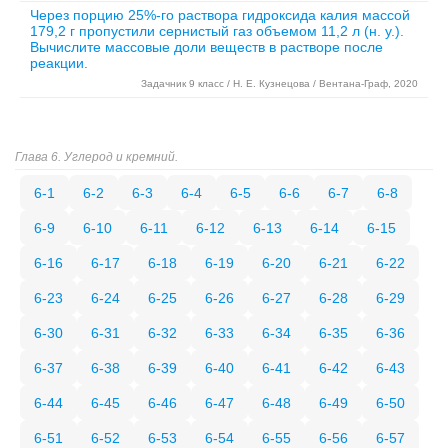
Через порцию 25%-го раствора гидроксида калия массой
179,2 г пропустили сернистый газ объемом 11,2 л (н. у.).
Вычислите массовые доли веществ в растворе после
реакции.
Задачник 9 класс / Н. Е. Кузнецова / Вентана-Граф, 2020
Глава 6. Углерод и кремний.
6-1
6-2
6-3
6-4
6-5
6-6
6-7
6-8
6-9
6-10
6-11
6-12
6-13
6-14
6-15
6-16
6-17
6-18
6-19
6-20
6-21
6-22
6-23
6-24
6-25
6-26
6-27
6-28
6-29
6-30
6-31
6-32
6-33
6-34
6-35
6-36
6-37
6-38
6-39
6-40
6-41
6-42
6-43
6-44
6-45
6-46
6-47
6-48
6-49
6-50
6-51
6-52
6-53
6-54
6-55
6-56
6-57