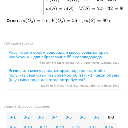
2
2
m
(
)
=
(
)
⋅
(
)
=
2.5
⋅
32
=
80
m
m
(
S
S
)
=
n
(
S
)
n
⋅
M
S
(
S
)
=
2.5
M
⋅
32
S
=
80
г
(
)
=
5
(
)
=
56
(
)
=
80
Ответ:
,
,
.
m
m
(
O
O
2
)
=
5
г
г
V
V
(
O
O
2
)
=
56
л
л
m
m
(
S
S
)
=
80
г
г
2
2
Похожие задания
Рассчитайте объём водорода и массу серы, которые
необходимы для образования 85 г сероводорода.
Рабочая тетрадь 8 класса / О. С. Габриелян / Дрофа, 2020
Вычислите массу серы, которую надо сжечь, чтобы
получить сернистый газ объемом 56 л (н. у.). Какой объем
(н. у.) кислорода для этого потребуется?
Задачник 9 класс / Н. Е. Кузнецова / Вентана-Граф, 2020
Глава 8. Водород. Галогены.
8-1
8-2
8-3
8-4
8-5
8-6
8-7
8-8
8-9
8-10
8-11
8-12
8-13
8-14
8-15