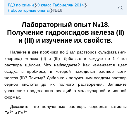
ГДЗ по химии
9 класс Габриелян 2014
Лабораторные опыты
№18
Лабораторный опыт №18.
Получение гидроксидов железа (II)
и (III) и изучение их свойств.
Налейте в две пробирки по 2 мл растворов сульфата (или
хлорида) железа (II) и (III). Добавьте в каждую по 1-2 мл
раствора щёлочи. Что наблюдаете? Как изменяется цвет
осадка в пробирке, в которой находился раствор соли
железа (II)? Почему? Добавьте к полученным осадкам раствор
серной кислоты до их полного растворения. Запишите
уравнение проделанных реакций в молекулярной и ионной
формах.
Докажите, что полученные растворы содержат катионы
2+
3+
Fe
и Fe
.