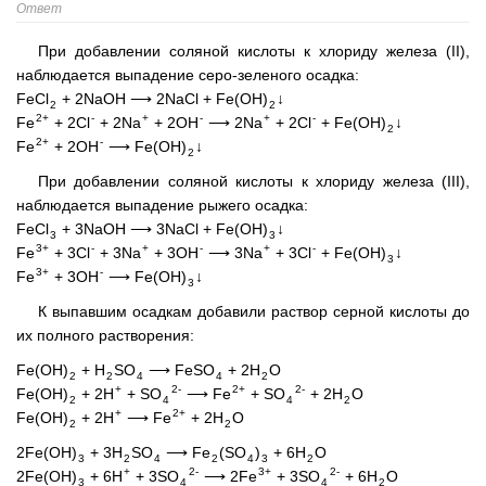
Ответ
При добавлении соляной кислоты к хлориду железа (II),
наблюдается выпадение серо-зеленого осадка:
FeCl
+ 2NaOH ⟶ 2NaCl + Fe(OH)
↓
2
2
2+
-
+
-
+
-
Fe
+ 2Cl
+ 2Na
+ 2OH
⟶ 2Na
+ 2Cl
+ Fe(OH)
↓
2
2+
-
Fe
+ 2OH
⟶ Fe(OH)
↓
2
При добавлении соляной кислоты к хлориду железа (III),
наблюдается выпадение рыжего осадка:
FeCl
+ 3NaOH ⟶ 3NaCl + Fe(OH)
↓
3
3
3+
-
+
-
+
-
Fe
+ 3Cl
+ 3Na
+ 3OH
⟶ 3Na
+ 3Cl
+ Fe(OH)
↓
3
3+
-
Fe
+ 3OH
⟶ Fe(OH)
↓
3
К выпавшим осадкам добавили раствор серной кислоты до
их полного растворения:
Fe(OH)
+ H
SO
⟶ FeSO
+ 2H
O
2
2
4
4
2
+
2-
2+
2-
Fe(OH)
+ 2H
+ SO
⟶ Fe
+ SO
+ 2H
O
2
4
4
2
+
2+
Fe(OH)
+ 2H
⟶ Fe
+ 2H
O
2
2
2Fe(OH)
+ 3H
SO
⟶ Fe
(SO
)
+ 6H
O
3
2
4
2
4
3
2
+
2-
3+
2-
2Fe(OH)
+ 6H
+ 3SO
⟶ 2Fe
+ 3SO
+ 6H
O
3
4
4
2