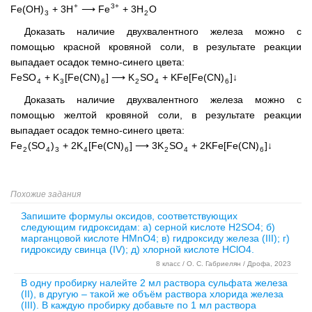
+
3+
Fe(OH)
+ 3H
⟶ Fe
+ 3H
O
3
2
Доказать наличие двухвалентного железа можно с
помощью красной кровяной соли, в результате реакции
выпадает осадок темно-синего цвета:
FeSO
+ K
[Fe(CN)
] ⟶ K
SO
+ KFe[Fe(CN)
]↓
4
3
6
2
4
6
Доказать наличие двухвалентного железа можно с
помощью желтой кровяной соли, в результате реакции
выпадает осадок темно-синего цвета:
Fe
(SO
)
+ 2K
[Fe(CN)
] ⟶ 3K
SO
+ 2KFe[Fe(CN)
]↓
2
4
3
4
6
2
4
6
Похожие задания
Запишите формулы оксидов, соответствующих
следующим гидроксидам: а) серной кислоте H2SO4; б)
марганцовой кислоте HMnO4; в) гидроксиду железа (III); г)
гидроксиду свинца (IV); д) хлорной кислоте HClO4.
8 класс / О. С. Габриелян / Дрофа, 2023
В одну пробирку налейте 2 мл раствора сульфата железа
(II), в другую – такой же объём раствора хлорида железа
(III). В каждую пробирку добавьте по 1 мл раствора