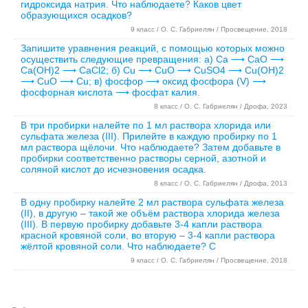
гидроксида натрия. Что наблюдаете? Каков цвет
образующихся осадков?
9 класс / О. С. Габриелян / Просвещение, 2018
Запишите уравнения реакций, с помощью которых можно
осуществить следующие превращения: а) Са ⟶ CaO ⟶
Ca(OH)2 ⟶ CaCl2; б) Cu ⟶ CuO ⟶ CuSO4 ⟶ Cu(OH)2
⟶ CuO ⟶ Cu; в) фосфор ⟶ оксид фосфора (V) ⟶
фосфорная кислота ⟶ фосфат калия.
8 класс / О. С. Габриелян / Дрофа, 2023
В три пробирки налейте по 1 мл раствора хлорида или
сульфата железа (III). Прилейте в каждую пробирку по 1
мл раствора щёлочи. Что наблюдаете? Затем добавьте в
пробирки соответственно растворы серной, азотной и
соляной кислот до исчезновения осадка.
8 класс / О. С. Габриелян / Дрофа, 2013
В одну пробирку налейте 2 мл раствора сульфата железа
(II), в другую – такой же объём раствора хлорида железа
(III). В первую пробирку добавьте 3-4 капли раствора
красной кровяной соли, во вторую – 3-4 капли раствора
жёлтой кровяной соли. Что наблюдаете? С
9 класс / О. С. Габриелян / Просвещение, 2018