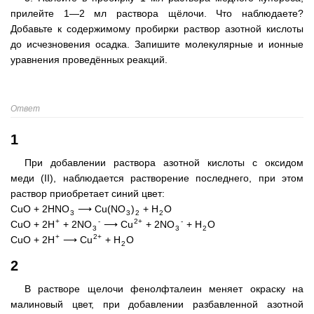
прилейте 1—2 мл раствора щёлочи. Что наблюдаете?
Добавьте к содержимому пробирки раствор азотной кислоты
до исчезновения осадка. Запишите молекулярные и ионные
уравнения проведённых реакций.
Ответ
1
При добавлении раствора азотной кислоты с оксидом
меди (II), наблюдается растворение последнего, при этом
раствор приобретает синий цвет:
CuO + 2HNO
⟶ Cu(NO
)
+ H
O
3
3
2
2
+
-
2+
-
CuO + 2H
+ 2NO
⟶ Cu
+ 2NO
+ H
O
3
3
2
+
2+
CuO + 2H
⟶ Cu
+ H
O
2
2
В растворе щелочи фенолфталеин меняет окраску на
малиновый цвет, при добавлении разбавленной азотной