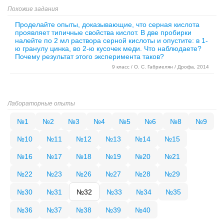
Похожие задания
Проделайте опыты, доказывающие, что серная кислота
проявляет типичные свойства кислот. В две пробирки
налейте по 2 мл раствора серной кислоты и опустите: в 1-
ю гранулу цинка, во 2-ю кусочек меди. Что наблюдаете?
Почему результат этого эксперимента таков?
9 класс / О. С. Габриелян / Дрофа, 2014
Лабораторные опыты
№1
№2
№3
№4
№5
№6
№8
№9
№10
№11
№12
№13
№14
№15
№16
№17
№18
№19
№20
№21
№22
№23
№26
№27
№28
№29
№30
№31
№32
№33
№34
№35
№36
№37
№38
№39
№40