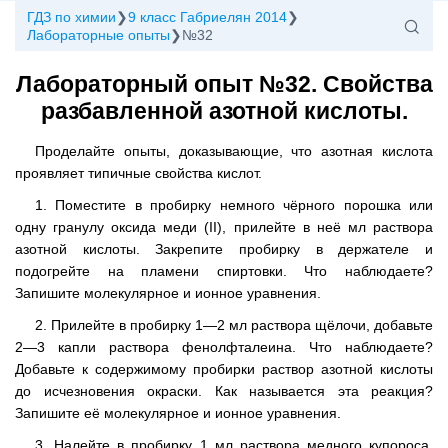
ГДЗ по химии
9 класс Габриелян 2014
Лабораторные опыты
№32
Лабораторный опыт №32. Свойства
разбавленной азотной кислоты.
Проделайте опыты, доказывающие, что азотная кислота
проявляет типичные свойства кислот.
1. Поместите в пробирку немного чёрного порошка или
одну гранулу оксида меди (II), прилейте в неё мл раствора
азотной кислоты. Закрепите пробирку в держателе и
подогрейте на пламени спиртовки. Что наблюдаете?
Запишите молекулярное и ионное уравнения.
2. Прилейте в пробирку 1—2 мл раствора щёлочи, добавьте
2—3 капли раствора фенолфталеина. Что наблюдаете?
Добавьте к содержимому пробирки раствор азотной кислоты
до исчезновения окраски. Как называется эта реакция?
Запишите её молекулярное и ионное уравнения.
3. Налейте в пробирку 1 мл раствора медного купороса,