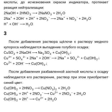
кислоты, до исчезновения окраски индикатора, протекает
реакция нейтрализации:
2NaOH + 2HNO
⟶ 2NaNO
+ 2H
O
3
3
2
+
-
+
-
+
-
2Na
+ 2OH
+ 2H
+ 2NO
⟶ 2Na
+ NO
+ 2H
O
3
3
2
+
-
H
+ OH
⟶ H
O
2
3
После добавления раствора щёлочи к раствору медного
купороса наблюдается выпадение голубого осадка:
CuSO
+ 2NaOH ⟶ Na
SO
+ Cu(OH)
↓
4
2
4
2
2+
2-
+
-
+
2-
Cu
+ SO
+ 2Na
+ 2OH
⟶ 2Na
+ SO
+ Cu(OH)
↓
4
4
2
2+
-
Cu
+ 2OH
⟶ Cu(OH)
↓
2
После добавления разбавленной азотной кислоты к осадку
наблюдается его растворение, раствор при этом приобретает
синий цвет:
Cu(OH)
+ 2HNO
⟶ Cu(NO
)
+ 2H
O
2
3
3
2
2
+
-
2+
-
Cu(OH)
+ 2H
+ 2NO
⟶ Cu
+ 2NO
+ 2H
O
2
3
3
2
+
2+
Cu(OH)
+ 2H
⟶ Cu
+ 2H
O
2
2