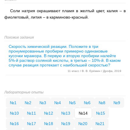
Соли натрия окрашивают пламя в желтый цвет, калия – в
фиолетовый, лития – в карминово-красный.
Похожие задания
Скорость химической реакции. Положите в три
пронумерованные пробирки примерно одинаковые
кусочки мрамора. В первую и вторую пробирки налейте
5%-й раствор соляной кислоты, в третью – 10%-й. В каком
случае реакция протекает с наибольшей скоростью?
11 класс / В. В. Ерёмин / Дрофа, 2019
Лабораторные опыты
№1
№2
№3
№4
№5
№6
№8
№9
№10
№11
№12
№13
№14
№15
№16
№17
№18
№19
№20
№21