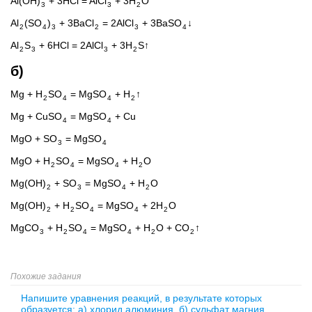
Al(OH)
+ 3HCl = AlCl
+ 3H
O
3
3
2
Al
(SO
)
+ 3BaCl
= 2AlCl
+ 3BaSO
↓
2
4
3
2
3
4
Al
S
+ 6HCl = 2AlCl
+ 3H
S↑
2
3
3
2
б)
Mg + H
SO
= MgSO
+ H
↑
2
4
4
2
Mg + CuSO
= MgSO
+ Cu
4
4
MgO + SO
= MgSO
3
4
MgO + H
SO
= MgSO
+ H
O
2
4
4
2
Mg(OH)
+ SO
= MgSO
+ H
O
2
3
4
2
Mg(OH)
+ H
SO
= MgSO
+ 2H
O
2
2
4
4
2
MgCO
+ H
SO
= MgSO
+ H
O + CO
↑
3
2
4
4
2
2
Похожие задания
Напишите уравнения реакций, в результате которых
образуется: а) хлорид алюминия, б) сульфат магния.