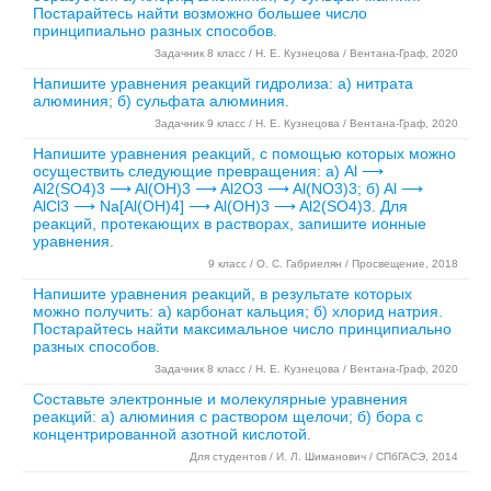
Постарайтесь найти возможно большее число
принципиально разных способов.
Задачник 8 класс / Н. Е. Кузнецова / Вентана-Граф, 2020
Напишите уравнения реакций гидролиза: а) нитрата
алюминия; б) сульфата алюминия.
Задачник 9 класс / Н. Е. Кузнецова / Вентана-Граф, 2020
Напишите уравнения реакций, с помощью которых можно
осуществить следующие превращения: а) Al ⟶
Al2(SO4)3 ⟶ Al(OH)3 ⟶ Al2O3 ⟶ Al(NO3)3; б) Al ⟶
AlCl3 ⟶ Na[Al(OH)4] ⟶ Al(OH)3 ⟶ Al2(SO4)3. Для
реакций, протекающих в растворах, запишите ионные
уравнения.
9 класс / О. С. Габриелян / Просвещение, 2018
Напишите уравнения реакций, в результате которых
можно получить: а) карбонат кальция; б) хлорид натрия.
Постарайтесь найти максимальное число принципиально
разных способов.
Задачник 8 класс / Н. Е. Кузнецова / Вентана-Граф, 2020
Составьте электронные и молекулярные уравнения
реакций: а) алюминия с раствором щелочи; б) бора с
концентрированной азотной кислотой.
Для студентов / И. Л. Шиманович / СПбГАСЭ, 2014