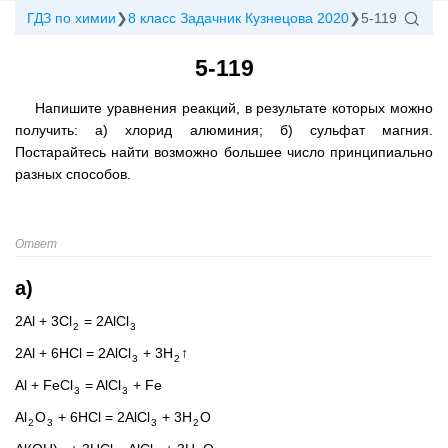
ГДЗ по химии
8 класс Задачник Кузнецова 2020
5-119
5-119
Напишите уравнения реакций, в результате которых можно
получить: а) хлорид алюминия; б) сульфат магния.
Постарайтесь найти возможно большее число принципиально
разных способов.
Ответ
а)
2Al + 3Cl
= 2AlCl
2
3
2Al + 6HCl = 2AlCl
+ 3H
↑
3
2
Al + FeCl
= AlCl
+ Fe
3
3
Al
O
+ 6HCl = 2AlCl
+ 3H
O
2
3
3
2