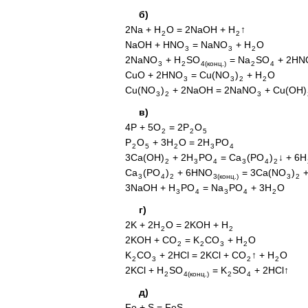
б)
2Na + H
O = 2NaOH + H
↑
2
2
NaOH + HNO
= NaNO
+ H
O
3
3
2
2NaNO
+ H
SO
= Na
SO
+ 2HN
3
2
4(конц.)
2
4
CuO + 2HNO
= Cu(NO
)
+ H
O
3
3
2
2
Cu(NO
)
+ 2NaOH = 2NaNO
+ Cu(OH)
3
2
3
в)
4P + 5O
= 2P
O
2
2
5
P
O
+ 3H
O = 2H
PO
2
5
2
3
4
3Ca(OH)
+ 2H
PO
= Ca
(PO
)
↓ + 6H
2
3
4
3
4
2
Ca
(PO
)
+ 6HNO
= 3Ca(NO
)
+
3
4
2
3(конц.)
3
2
3NaOH + H
PO
= Na
PO
+ 3H
O
3
4
3
4
2
г)
2K + 2H
O = 2KOH + H
2
2
2KOH + CO
= K
CO
+ H
O
2
2
3
2
K
CO
+ 2HCl = 2KCl + CO
↑ + H
O
2
3
2
2
2KCl + H
SO
= K
SO
+ 2HCl↑
2
4(конц.)
2
4
д)
Fe + S = FeS