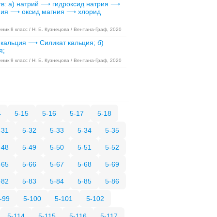
в: а) натрий ⟶ гидроксид натрия ⟶
гния ⟶ оксид магния ⟶ хлорид
ник 8 класс / Н. Е. Кузнецова / Вентана-Граф, 2020
кальция ⟶ Силикат кальция; б)
я;
ник 9 класс / Н. Е. Кузнецова / Вентана-Граф, 2020
4
5-15
5-16
5-17
5-18
-31
5-32
5-33
5-34
5-35
-48
5-49
5-50
5-51
5-52
-65
5-66
5-67
5-68
5-69
-82
5-83
5-84
5-85
5-86
-99
5-100
5-101
5-102
5-114
5-115
5-116
5-117