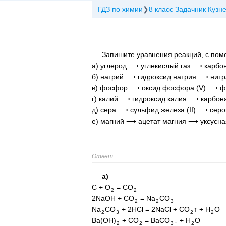
ГДЗ по химии
8 класс Задачник Кузн
Запишите уравнения реакций, с по
а) углерод ⟶ углекислый газ ⟶ карбо
б) натрий ⟶ гидроксид натрия ⟶ нитра
в) фосфор ⟶ оксид фосфора (V) ⟶ ф
г) калий ⟶ гидроксид калия ⟶ карбон
д) сера ⟶ сульфид железа (II) ⟶ сер
е) магний ⟶ ацетат магния ⟶ уксусна
Ответ
а)
C + O
= CO
2
2
2NaOH + CO
= Na
CO
2
2
3
Na
CO
+ 2HCl = 2NaCl + CO
↑ + H
O
2
3
2
2
Ba(OH)
+ CO
= BaCO
↓ + H
O
2
2
3
2