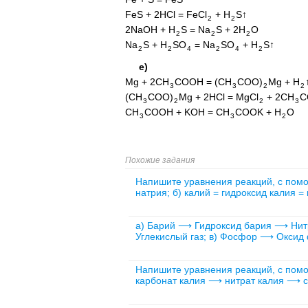
FeS + 2HCl = FeCl
+ H
S↑
2
2
2NaOH + H
S = Na
S + 2H
O
2
2
2
Na
S + H
SO
= Na
SO
+ H
S↑
2
2
4
2
4
2
е)
Mg + 2CH
COOH = (CH
COO)
Mg + H
3
3
2
2
(CH
COO)
Mg + 2HCl = MgCl
+ 2CH
C
3
2
2
3
CH
COOH + KOH = CH
COOK + H
O
3
3
2
Похожие задания
Напишите уравнения реакций, с помо
натрия; б) калий = гидроксид калия =
а) Барий ⟶ Гидроксид бария ⟶ Нит
Углекислый газ; в) Фосфор ⟶ Окси
Напишите уравнения реакций, с пом
карбонат калия ⟶ нитрат калия ⟶ с