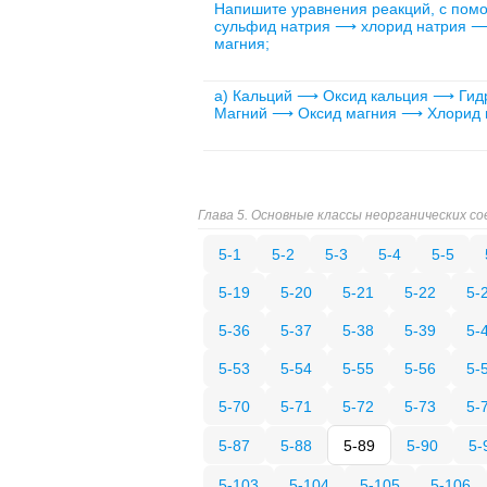
Напишите уравнения реакций, с пом
сульфид натрия ⟶ хлорид натрия ⟶
магния;
а) Кальций ⟶ Оксид кальция ⟶ Гид
Магний ⟶ Оксид магния ⟶ Хлорид 
Глава 5. Основные классы неорганических со
5-1
5-2
5-3
5-4
5-5
5-19
5-20
5-21
5-22
5-
5-36
5-37
5-38
5-39
5-
5-53
5-54
5-55
5-56
5-
5-70
5-71
5-72
5-73
5-
5-87
5-88
5-89
5-90
5-
5-103
5-104
5-105
5-106