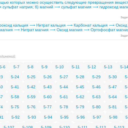
ощью которых можно осуществить следующие превращения вещест
 сульфат натрия; б) магний ⟶ сульфат магния ⟶ гидроксид ма
Задач
роксид кальция ⟶ Нитрат кальция ⟶ Карбонат кальция ⟶ Оксид 
магния ⟶ Нитрат магния ⟶ Оксид магния ⟶ Ортофосфат магни
Задач
единений.
5-6
5-7
5-8
5-9
5-10
5-11
5-12
5-13
5-1
23
5-24
5-25
5-26
5-27
5-28
5-29
5-30
5
40
5-41
5-42
5-43
5-44
5-45
5-46
5-47
5
57
5-58
5-59
5-60
5-61
5-62
5-63
5-64
5
74
5-75
5-76
5-77
5-78
5-79
5-80
5-81
5
91
5-92
5-93
5-94
5-95
5-96
5-97
5-98
5
5-107
5-108
5-109
5-110
5-111
5-112
5-113