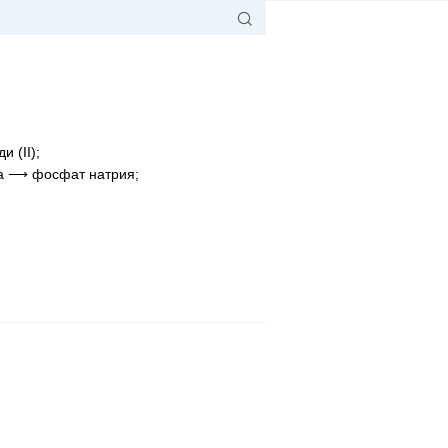
 (II);
а ⟶ фосфат натрия;