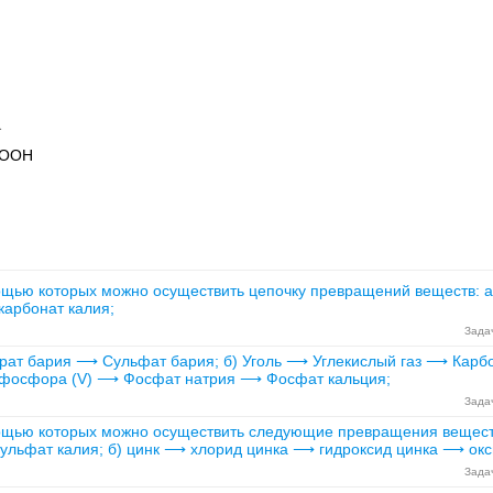
↑
OOH
щью которых можно осуществить цепочку превращений веществ: а) 
 карбонат калия;
Задач
рат бария ⟶ Сульфат бария; б) Уголь ⟶ Углекислый газ ⟶ Кар
д фосфора (V) ⟶ Фосфат натрия ⟶ Фосфат кальция;
Задач
ощью которых можно осуществить следующие превращения вещест
ульфат калия; б) цинк ⟶ хлорид цинка ⟶ гидроксид цинка ⟶ окс
Задач