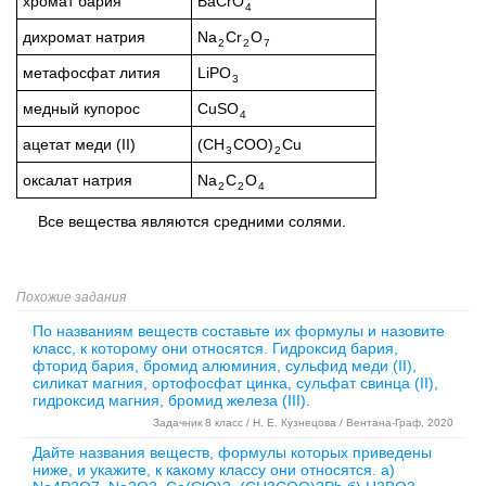
хромат бария
BaCrO
4
дихромат натрия
Na
Cr
O
2
2
7
метафосфат лития
LiPO
3
медный купорос
CuSO
4
ацетат меди (II)
(CH
COO)
Cu
3
2
оксалат натрия
Na
C
O
2
2
4
Все вещества являются средними солями.
Похожие задания
По названиям веществ составьте их формулы и назовите
класс, к которому они относятся. Гидроксид бария,
фторид бария, бромид алюминия, сульфид меди (II),
силикат магния, ортофосфат цинка, сульфат свинца (II),
гидроксид магния, бромид железа (III).
Задачник 8 класс / Н. Е. Кузнецова / Вентана-Граф, 2020
Дайте названия веществ, формулы которых приведены
ниже, и укажите, к какому классу они относятся. а)