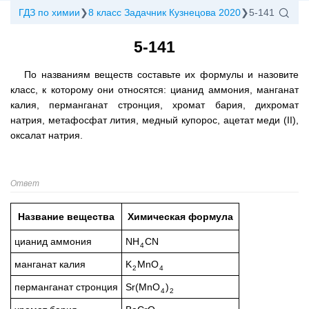
ГДЗ по химии
8 класс Задачник Кузнецова 2020
5-141
5-141
По названиям веществ составьте их формулы и назовите
класс, к которому они относятся: цианид аммония, манганат
калия, перманганат стронция, хромат бария, дихромат
натрия, метафосфат лития, медный купорос, ацетат меди (II),
оксалат натрия.
Ответ
Название вещества
Химическая формула
цианид аммония
NH
CN
4
манганат калия
K
MnO
2
4
перманганат стронция
Sr(MnO
)
4
2