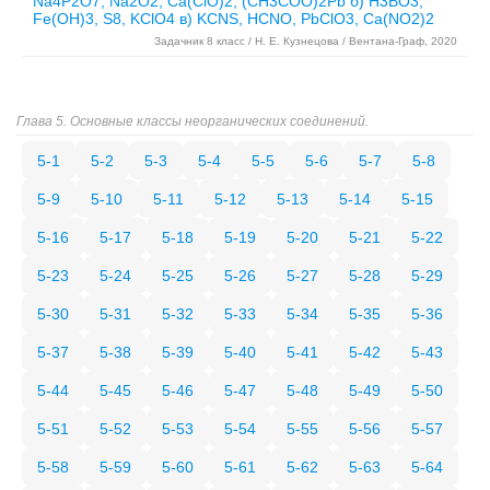
Na4P2O7, Na2O2, Ca(ClO)2, (CH3COO)2Pb б) H3BO3,
Fe(OH)3, S8, KClO4 в) KCNS, HCNO, PbClO3, Ca(NO2)2
Задачник 8 класс / Н. Е. Кузнецова / Вентана-Граф, 2020
Глава 5. Основные классы неорганических соединений.
5-1
5-2
5-3
5-4
5-5
5-6
5-7
5-8
5-9
5-10
5-11
5-12
5-13
5-14
5-15
5-16
5-17
5-18
5-19
5-20
5-21
5-22
5-23
5-24
5-25
5-26
5-27
5-28
5-29
5-30
5-31
5-32
5-33
5-34
5-35
5-36
5-37
5-38
5-39
5-40
5-41
5-42
5-43
5-44
5-45
5-46
5-47
5-48
5-49
5-50
5-51
5-52
5-53
5-54
5-55
5-56
5-57
5-58
5-59
5-60
5-61
5-62
5-63
5-64