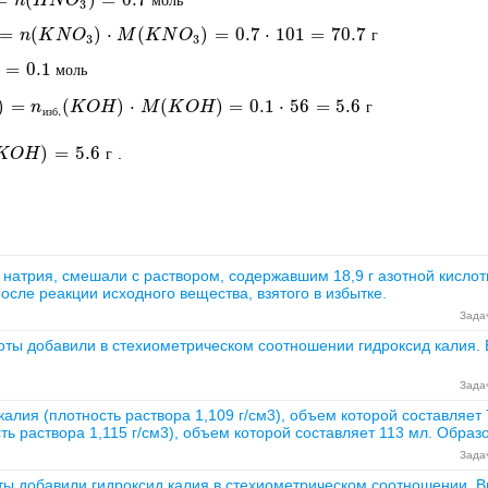
=
(
)
=
0.7
N
O
n
3
)
H
=
0.7
N
O
моль
м
о
л
ь
3
=
(
)
⋅
(
)
=
0.7
⋅
101
=
70.7
K
N
O
n
3
)
K
⋅
M
N
(
K
O
N
O
3
)
=
M
0.7
⋅
K
101
N
=
O
70.7
г
г
3
3
=
0.1
0.1
моль
м
о
л
ь
)
=
(
)
⋅
(
)
=
0.1
⋅
56
=
5.6
n
изб.
n
(
K
O
H
K
)
⋅
M
O
(
H
K
O
H
)
M
=
0.1
K
⋅
56
O
=
H
5.6
г
г
.
и
з
б
)
=
5.6
.
K
K
O
O
H
H
)
=
5.6
г
г
а натрия, смешали с раствором, содержавшим 18,9 г азотной кисло
осле реакции исходного вещества, взятого в избытке.
Задач
слоты добавили в стехиометрическом соотношении гидроксид калия
Задач
алия (плотность раствора 1,109 г/см3), объем которой составляет
сть раствора 1,115 г/см3), объем которой составляет 113 мл. Обра
Задач
лоты добавили гидроксид калия в стехиометрическом соотношении.