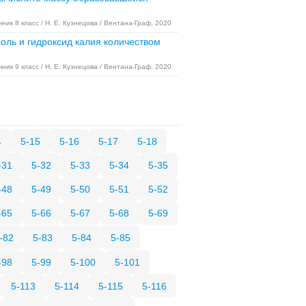
ник 8 класс / Н. Е. Кузнецова / Вентана-Граф, 2020
ль и гидроксид калия количеством
ник 9 класс / Н. Е. Кузнецова / Вентана-Граф, 2020
4
5-15
5-16
5-17
5-18
-31
5-32
5-33
5-34
5-35
-48
5-49
5-50
5-51
5-52
-65
5-66
5-67
5-68
5-69
-82
5-83
5-84
5-85
-98
5-99
5-100
5-101
5-113
5-114
5-115
5-116