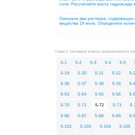
соли. Рассчитайте массу гидроксида 
Смешали два раствора, содержащих с
вещества 18 моль. Определите колич
Глава 5. Основные классы неорганических со
5-1
5-2
5-3
5-4
5-5
5-19
5-20
5-21
5-22
5-
5-36
5-37
5-38
5-39
5-
5-53
5-54
5-55
5-56
5-
5-70
5-71
5-72
5-73
5-
5-86
5-87
5-88
5-89
5-
5-102
5-103
5-104
5-105