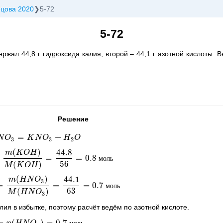
ецова 2020
5-72
5-72
жал 44,8 г гидроксида калия, второй – 44,1 г азотной кислоты. 
Решение
=
+
N
K
N
O
O
3
+
H
K
2
O
N
O
H
O
3
3
2
(
)
44.8
m
K
O
H
=
=
0.8
O
H
)
M
(
K
O
H
)
=
44.8
56
=
0.8
моль
м
о
л
ь
56
(
)
M
K
O
H
(
)
44.1
m
H
N
O
3
=
=
=
0.7
H
N
O
3
)
M
(
H
N
O
3
)
=
44.1
63
=
0.7
моль
м
о
л
ь
63
(
)
M
H
N
O
3
лия в избытке, поэтому расчёт ведём по азотной кислоте.