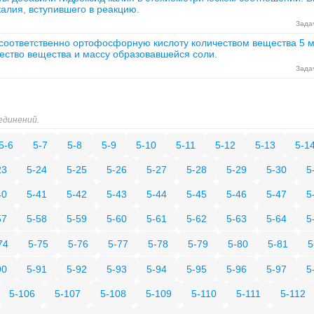
калия, вступившего в реакцию.
Задач
оответственно ортофосфорную кислоту количеством вещества 5 мо
ество вещества и массу образовавшейся соли.
Задач
единений.
5-6
5-7
5-8
5-9
5-10
5-11
5-12
5-13
5-1
23
5-24
5-25
5-26
5-27
5-28
5-29
5-30
5
40
5-41
5-42
5-43
5-44
5-45
5-46
5-47
5
57
5-58
5-59
5-60
5-61
5-62
5-63
5-64
5
74
5-75
5-76
5-77
5-78
5-79
5-80
5-81
5
90
5-91
5-92
5-93
5-94
5-95
5-96
5-97
5
5-106
5-107
5-108
5-109
5-110
5-111
5-112