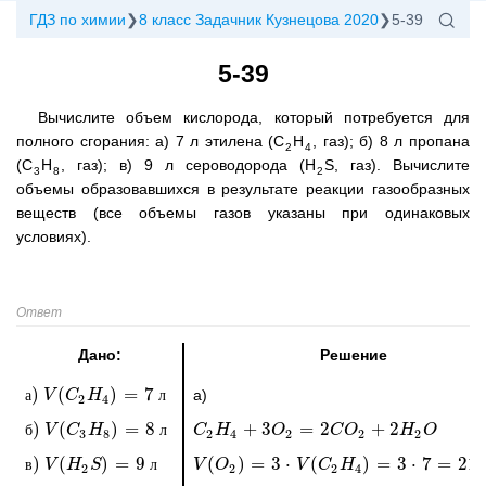
ГДЗ по химии
8 класс Задачник Кузнецова 2020
5-39
5-39
Вычислите объем кислорода, который потребуется для
полного сгорания: а) 7 л этилена (C
H
, газ); б) 8 л пропана
2
4
(C
H
, газ); в) 9 л сероводорода (H
S, газ). Вычислите
3
8
2
объемы образовавшихся в результате реакции газообразных
веществ (все объемы газов указаны при одинаковых
условиях).
Ответ
Дано:
Решение
)
(
)
=
7
а)
а
а)
V
V
(
C
C
2
H
H
4
)
=
7
л
л
2
4
)
(
)
=
8
+
3
=
2
+
2
б
б)
V
V
(
C
C
3
H
H
8
)
=
8
л
л
C
C
2
H
H
4
+
3
O
2
=
O
2
C
O
2
+
2
C
H
O
2
O
H
O
3
8
2
4
2
2
2
)
(
)
=
9
(
)
=
3
⋅
(
)
=
3
⋅
7
=
21
в
в)
V
V
(
H
H
2
S
)
S
=
9
л
л
V
V
(
O
O
2
)
=
3
⋅
V
(
C
2
H
V
4
)
=
C
3
⋅
7
H
=
21
л
2
2
2
4