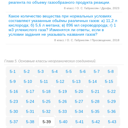
реагента по объему газообразного продукта реакции.
8 класс / О. С. Габриелян / Дрофа, 2023
Какое количество вещества при нормальных условиях
составляют указанные обьёмы различных газов: а) 11,2 л
кислорода; б) 5,6 л метана; в) 896 мл сероводорода; г) 1
м3 углекислого газа? Изменятся ли ответы, если в
условии задания не указывать названия газов?
8 класс / О. С. Габриелян / Просвещение, 2018
Глава 5. Основные классы неорганических соединений.
5-1
5-2
5-3
5-4
5-5
5-6
5-7
5-8
5-9
5-10
5-11
5-12
5-13
5-14
5-15
5-16
5-17
5-18
5-19
5-20
5-21
5-22
5-23
5-24
5-25
5-26
5-27
5-28
5-29
5-30
5-31
5-32
5-33
5-34
5-35
5-36
5-37
5-38
5-39
5-40
5-41
5-42
5-43