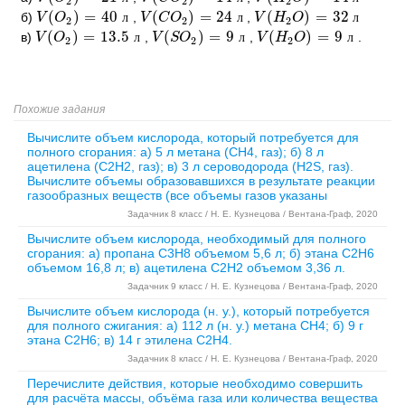
2
2
2
(
)
=
40
(
)
=
24
(
)
=
32
б)
,
,
V
V
(
O
O
2
)
=
40
л
л
V
V
(
C
C
O
O
2
)
=
24
л
л
V
V
(
H
H
2
O
O
)
=
32
л
л
2
2
2
(
)
=
13.5
(
)
=
9
(
)
=
9
в)
,
,
.
V
V
(
O
O
2
)
=
13.5
л
л
V
V
(
S
S
O
O
2
)
=
9
л
л
V
V
(
H
H
2
O
O
)
=
9
л
л
2
2
2
Похожие задания
Вычислите объем кислорода, который потребуется для
полного сгорания: а) 5 л метана (CH4, газ); б) 8 л
ацетилена (C2H2, газ); в) 3 л сероводорода (H2S, газ).
Вычислите объемы образовавшихся в результате реакции
газообразных веществ (все объемы газов указаны
Задачник 8 класс / Н. Е. Кузнецова / Вентана-Граф, 2020
Вычислите объем кислорода, необходимый для полного
сгорания: а) пропана C3H8 объемом 5,6 л; б) этана C2H6
объемом 16,8 л; в) ацетилена C2H2 объемом 3,36 л.
Задачник 9 класс / Н. Е. Кузнецова / Вентана-Граф, 2020
Вычислите объем кислорода (н. у.), который потребуется
для полного сжигания: а) 112 л (н. у.) метана CH4; б) 9 г
этана C2H6; в) 14 г этилена C2H4.
Задачник 8 класс / Н. Е. Кузнецова / Вентана-Граф, 2020
Перечислите действия, которые необходимо совершить
для расчёта массы, объёма газа или количества вещества