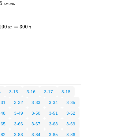
5
75
кмоль
к
м
о
л
ь
000
=
300
к
г
т
4
3-15
3-16
3-17
3-18
-31
3-32
3-33
3-34
3-35
-48
3-49
3-50
3-51
3-52
-65
3-66
3-67
3-68
3-69
-82
3-83
3-84
3-85
3-86