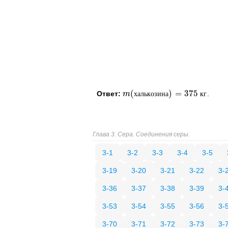
(
)
=
375
Ответ:
.
m
m
(
халькозина
х
а
л
ь
к
о
з
и
н
а
)
=
375
кг
к
г
Глава 3. Сера. Соединения серы.
3-1
3-2
3-3
3-4
3-5
3-19
3-20
3-21
3-22
3-
3-36
3-37
3-38
3-39
3-
3-53
3-54
3-55
3-56
3-
3-70
3-71
3-72
3-73
3-