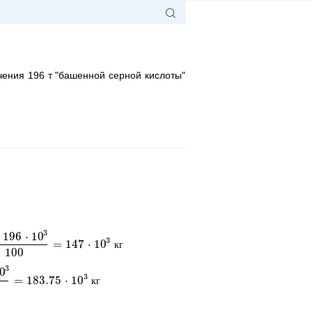
чения 196 т "башенной серной кислоты"
3
196
⋅
10
3
=
147
⋅
10
00
=
147
⋅
10
3
кг
к
г
100
3
0
3
=
183.75
⋅
10
80
=
183.75
⋅
10
3
кг
к
г