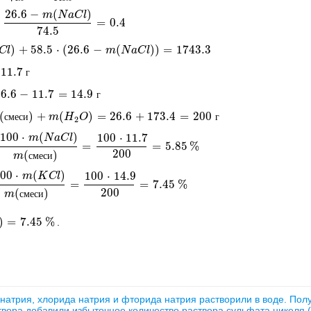
26.6
−
(
)
m
N
a
C
l
=
0.4
26.6
-
m
(
N
a
C
l
)
74.5
=
0.4
74.5
)
+
58.5
⋅
(
26.6
−
(
)
)
=
1743.3
C
58.5
l
⋅
(
26.6
-
m
(
N
a
C
l
)
)
=
1743.3
m
N
a
C
l
11.7
г
6.6
−
11.7
=
14.9
1.7
=
14.9
г
г
(
)
+
(
)
=
26.6
+
173.4
=
200
еси
с
м
)
е
+
с
и
m
(
H
2
O
m
)
=
H
26.6
O
+
173.4
=
200
г
г
2
100
⋅
(
)
100
⋅
11.7
m
N
a
C
l
=
=
5.85
%
m
(
N
a
C
l
)
m
(
смеси
)
=
100
⋅
11.7
200
=
5.85
%
200
(
)
m
с
м
е
с
и
00
⋅
(
)
100
⋅
14.9
m
K
C
l
=
=
7.45
%
(
K
C
l
)
m
(
смеси
)
=
100
⋅
14.9
200
=
7.45
%
200
(
)
m
с
м
е
с
и
)
=
7.45
%
.
7.45
%
 натрия, хлорида натрия и фторида натрия растворили в воде. Пол
вора добавили избыточное количество раствора сульфата никеля (I