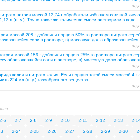
Задач
итрата натрия массой 12,74 г обработали избытком соляной кисло
,12 л (н. у.). Точно такое же количество смеси растворили в воде.
Задач
рия массой 208 г добавили порцию 50%-го раствора нитрата серебр
разовавшейся соли в растворе; в) массовую долю образовавшейся 
Задач
атрия массой 156 г добавили порцию 25%-го раствора нитрата сере
ссу образовавшейся соли в растворе; в) массовую долю образовав
Задач
рида калия и нитрата калия. Если порцию такой смеси массой 4 г 
ить 224 мл (н. у.) газообразного вещества.
Задач
ации.
2-6
2-7
2-8
2-9
2-10
2-11
2-12
2-13
2-1
23
2-24
2-25
2-26
2-27
2-28
2-29
2-30
2