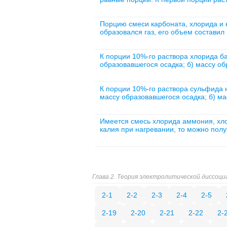
Порцию смеси карбоната, хлорида и н
образовался газ, его объем составил 1
К порции 10%-го раствора хлорида ба
образовавшегося осадка; б) массу об
К порции 10%-го раствора сульфида н
массу образовавшегося осадка; б) ма
Имеется смесь хлорида аммония, хло
калия при нагревании, то можно получ
Глава 2. Теория электролитической диссоци
2-1
2-2
2-3
2-4
2-5
2-19
2-20
2-21
2-22
2-