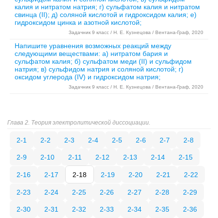
калия и нитратом натрия; г) сульфатом калия и нитратом
свинца (II); д) соляной кислотой и гидроксидом калия; е)
гидроксидом цинка и азотной кислотой;
Задачник 9 класс / Н. Е. Кузнецова / Вентана-Граф, 2020
Напишите уравнения возможных реакций между
следующими веществами: а) нитратом бария и
сульфатом калия; б) сульфатом меди (II) и сульфидом
натрия; в) сульфидом натрия и соляной кислотой; г)
оксидом углерода (IV) и гидроксидом натрия;
Задачник 9 класс / Н. Е. Кузнецова / Вентана-Граф, 2020
Глава 2. Теория электролитической диссоциации.
2-1
2-2
2-3
2-4
2-5
2-6
2-7
2-8
2-9
2-10
2-11
2-12
2-13
2-14
2-15
2-16
2-17
2-18
2-19
2-20
2-21
2-22
2-23
2-24
2-25
2-26
2-27
2-28
2-29
2-30
2-31
2-32
2-33
2-34
2-35
2-36