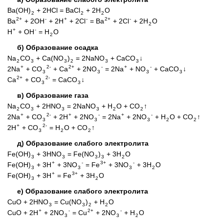
Ba(OH)
+ 2HCl = BaCl
+ 2H
O
2
2
2
2+
-
+
-
2+
-
Ba
+ 2OH
+ 2H
+ 2Cl
= Ba
+ 2Cl
+ 2H
O
2
+
-
H
+ OH
= H
O
2
б) Образование осадка
Na
CO
+ Ca(NO
)
= 2NaNO
+ CaCO
↓
2
3
3
2
3
3
+
2-
2+
-
+
-
2Na
+ CO
+ Ca
+ 2NO
= 2Na
+ NO
+ CaCO
↓
3
3
3
3
2+
2-
Ca
+ CO
= CaCO
↓
3
3
в) Образование газа
Na
CO
+ 2HNO
= 2NaNO
+ H
O + CO
↑
2
3
3
3
2
2
+
2-
+
-
+
-
2Na
+ CO
+ 2H
+ 2NO
= 2Na
+ 2NO
+ H
O + CO
↑
3
3
3
2
2
+
2-
2H
+ CO
= H
O + CO
↑
3
2
2
д) Образование слабого электролита
Fe(OH)
+ 3HNO
= Fe(NO
)
+ 3H
O
3
3
3
3
2
+
-
3+
-
Fe(OH)
+ 3H
+ 3NO
= Fe
+ 3NO
+ 3H
O
3
3
3
2
+
3+
Fe(OH)
+ 3H
= Fe
+ 3H
O
3
2
е) Образование слабого электролита
CuO + 2HNO
= Cu(NO
)
+ H
O
3
3
2
2
+
-
2+
-
CuO + 2H
+ 2NO
= Cu
+ 2NO
+ H
O
3
3
2