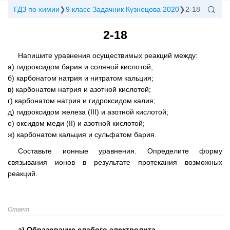
ГДЗ по химии
9 класс Задачник Кузнецова 2020
2-18
2-18
Напишите уравнения осуществимых реакций между:
а) гидроксидом бария и соляной кислотой;
б) карбонатом натрия и нитратом кальция;
в) карбонатом натрия и азотной кислотой;
г) карбонатом натрия и гидроксидом калия;
д) гидроксидом железа (III) и азотной кислотой;
е) оксидом меди (II) и азотной кислотой;
ж) карбонатом кальция и сульфатом бария.
Составьте ионные уравнения. Определите форму
связывания ионов в результате протекания возможных
реакций.
Ответ
а) Образование слабого электролита