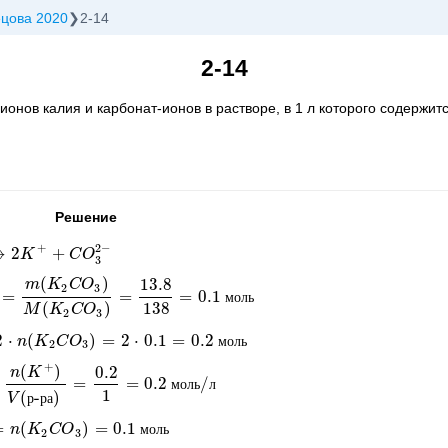
ецова 2020
2-14
2-14
нов калия и карбонат-ионов в растворе, в 1 л которого содержится
Решение
+
2
−
⟶
2
+
+
+
C
K
O
3
2
-
C
O
3
(
)
13.8
m
K
C
O
2
3
=
=
=
0.1
m
(
K
2
C
O
3
)
M
(
K
2
C
O
3
)
=
13.8
138
=
0.1
моль
м
о
л
ь
138
(
)
M
K
C
O
2
3
2
⋅
(
)
=
2
⋅
0.1
=
0.2
2
C
O
n
3
)
K
=
2
⋅
0.1
C
O
=
0.2
моль
м
о
л
ь
2
3
+
(
)
0.2
n
K
=
=
0.2
/
+
)
V
(
р-ра
)
=
0.2
1
=
0.2
моль/л
м
о
л
ь
л
1
(
-
)
V
р
р
а
=
(
)
=
0.1
K
2
n
C
O
K
3
)
C
=
0.1
O
моль
м
о
л
ь
2
3